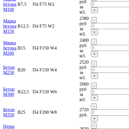
руб
бетона
В7,5
П4 F75 W2
за
М100
+
м3.
2380
-
Марка
руб
бетона
В12,5
П4 F75 W2
за
М150
+
м3.
2400
-
Марка
руб
бетона
В15
П4 F150 W4
за
M200
+
м3.
2520
-
Бетон
руб
В20
П4 F150 W4
М250
за
+
м3.
2660
-
Бетон
руб
В22,5
П4 F150 W6
М300
за
+
м3.
-
Бетон
2720
В25
П4 F200 W8
М350
руб.
+
-
Цены
2830