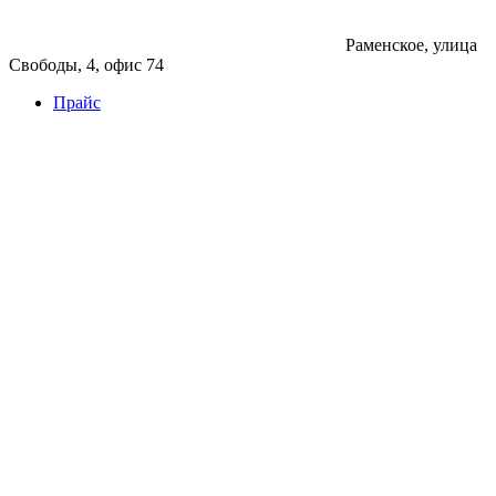
Раменское, улица
Свободы, 4, офис 74
Прайс
Бетон
Бетон
Керамзитобетон
Фибробетон
Цемент
Раствор
Раствор
Кладочный раствор
Нерудные материалы
Песок
Щебень
Нерудные материалы
Вторичка
Грунт
Асфальт