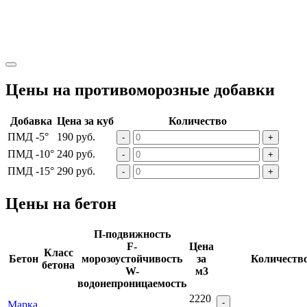
Цены на противоморозные добавки
Добавка
Цена за куб
Количество
ПМД -5°
190 руб.
-
+
ПМД -10°
240 руб.
-
+
ПМД -15°
290 руб.
-
+
Цены на бетон
П-подвижность
F-
Цена
Класс
Бетон
морозоустойчивость
за
Количеств
бетона
W-
м3
водонепроницаемость
2220
-
Марка