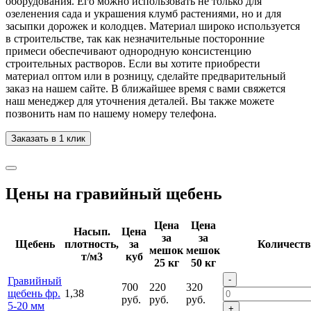
оборудования. Его можно использовать не только для
озеленения сада и украшения клумб растениями, но и для
засыпки дорожек и колодцев. Материал широко используется
в строительстве, так как незначительные посторонние
примеси обеспечивают однородную консистенцию
строительных растворов. Если вы хотите приобрести
материал оптом или в розницу, сделайте предварительный
заказ на нашем сайте. В ближайшее время с вами свяжется
наш менеджер для уточнения деталей. Вы также можете
позвонить нам по нашему номеру телефона.
Заказать в 1 клик
Цены на гравийный щебень
Цена
Цена
Насып.
Цена
за
за
Щебень
плотность,
за
Количеств
мешок
мешок
т/м3
куб
25 кг
50 кг
-
Гравийный
700
220
320
щебень фр.
1,38
руб.
руб.
руб.
5-20 мм
+