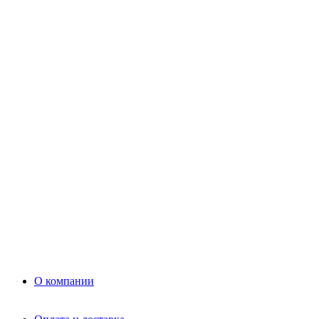
Цемент
Раствор
Раствор
Кладочный раствор
Нерудные материалы
Песок
Щебень
Нерудные материалы
Вторичка
Грунт
Асфальт
Керамзит
Прочие материалы
Керамоблок
Противогололедные реагенты
Кирпич
О компании