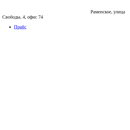
Раменское, улица
Свободы, 4, офис 74
Прайс
Бетон
Бетон
Керамзитобетон
Фибробетон
Цемент
Раствор
Раствор
Кладочный раствор
Нерудные материалы
Песок
Щебень
Нерудные материалы
Вторичка
Грунт
Асфальт