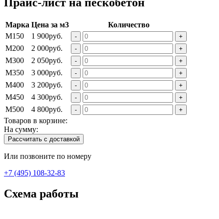
Прайс-лист на пескобетон
Марка
Цена за м3
Количество
М150
1 900руб.
-
+
M200
2 000руб.
-
+
М300
2 050руб.
-
+
М350
3 000руб.
-
+
М400
3 200руб.
-
+
М450
4 300руб.
-
+
М500
4 800руб.
-
+
Товаров в корзине:
На сумму:
Рассчитать с доставкой
Или позвоните по номеру
+7 (495) 108-32-83
Схема работы